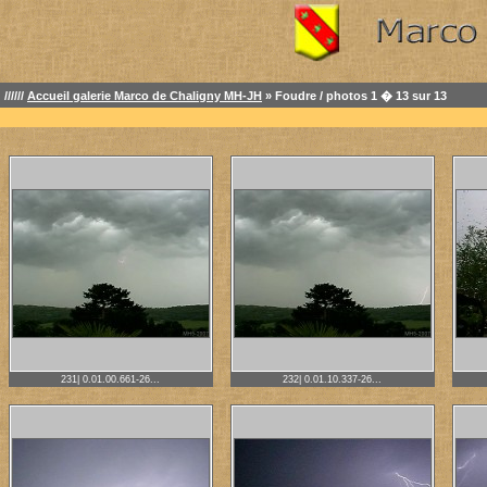
//////
Accueil galerie Marco de Chaligny MH-JH
» Foudre / photos 1 � 13 sur 13
231| 0.01.00.661-26...
232| 0.01.10.337-26...