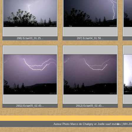
296| Eclair03_01.25...
297| Eclair04_01.59...
2911| Eclair05_02.45...
2912| Eclair05_02.45...
Auteur Photo Marco de Chaligny et Joelle sauf invit�s | MH-J