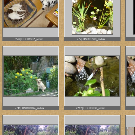
276| DSC01537_redim...
277| DSC01568_redim...
2711| DSC03094_redim...
2712| DSC03136_redim...