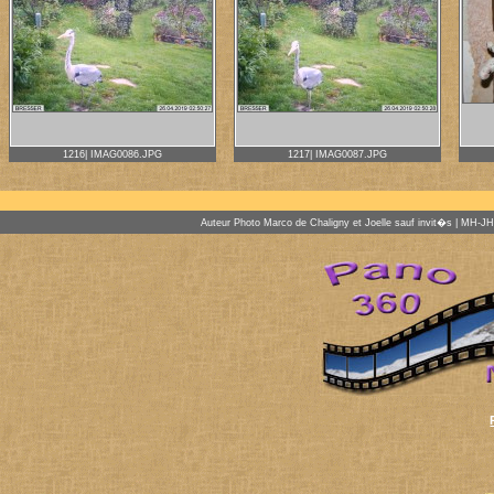
1216| IMAG0086.JPG
1217| IMAG0087.JPG
Auteur Photo Marco de Chaligny et Joelle sauf invit�s | MH-J