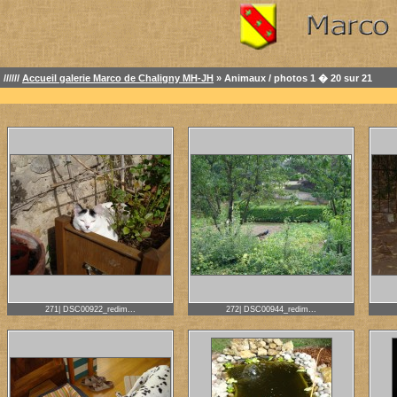
//////
Accueil galerie Marco de Chaligny MH-JH
» Animaux / photos 1 � 20 sur 21
271| DSC00922_redim...
272| DSC00944_redim...